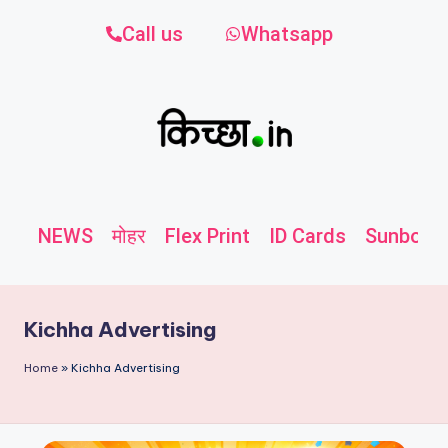
Call us
Whatsapp
NEWS
मोहर
Flex Print
ID Cards
Sunboard
Kichha Advertising
Home
»
Kichha Advertising