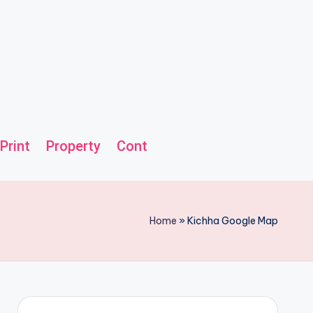
Print
Property
Contact us
Helpline
Home
»
Kichha Google Map