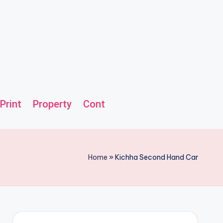
Print
Property
Contact us
Helpline
Home
»
Kichha Second Hand Car