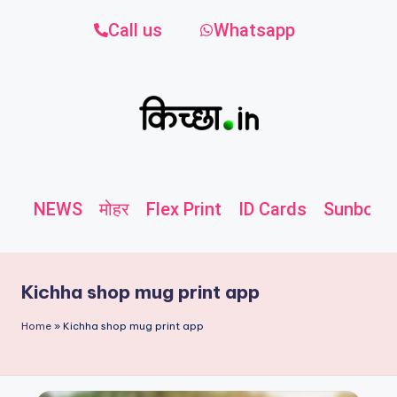
Call us
Whatsapp
NEWS
मोहर
Flex Print
ID Cards
Sunboard
Kichha shop mug print app
Home
»
Kichha shop mug print app