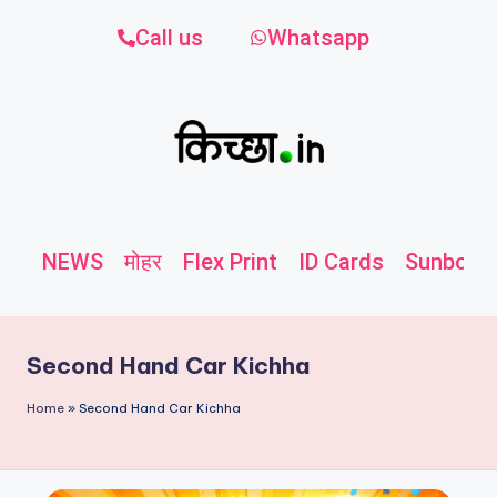
Call us
Whatsapp
NEWS
मोहर
Flex Print
ID Cards
Sunboard
Second Hand Car Kichha
Home
»
Second Hand Car Kichha