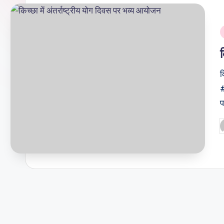
क
#
प