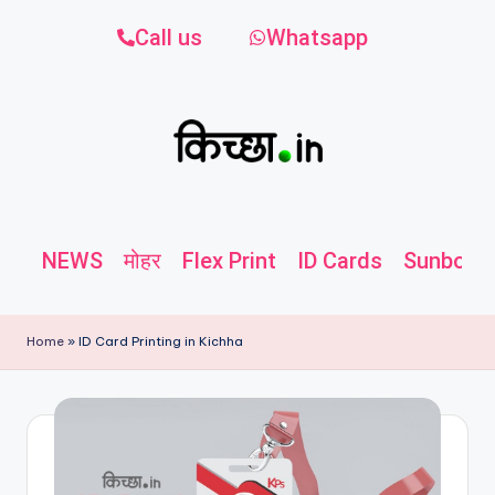
Call us
Whatsapp
NEWS
मोहर
Flex Print
ID Cards
Sunboard
Home
»
ID Card Printing in Kichha