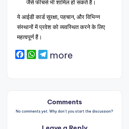
जैसे फीचर्स भी शामिल हो सकते हैं।
ये आईडी कार्ड सुरक्षा, पहचान, और विभिन्न
संस्थानों में प्रवेश को व्यवस्थित करने के लिए
महत्वपूर्ण हैं।
F
W
T
more
a
h
el
c
a
e
e
ts
gr
b
A
a
o
p
m
Comments
o
p
No comments yet. Why don’t you start the discussion?
k
Leave a Reply