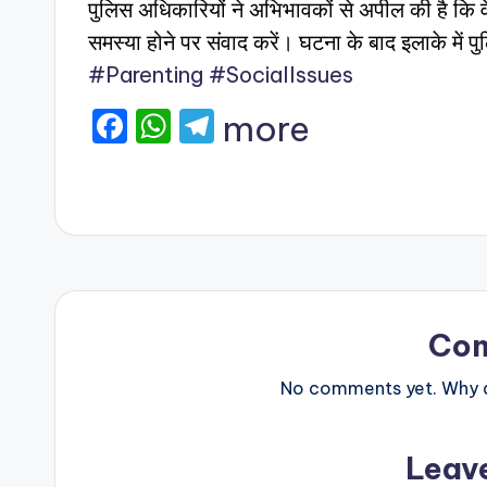
पुलिस अधिकारियों ने अभिभावकों से अपील की है कि वे 
समस्या होने पर संवाद करें। घटना के बाद इलाके में 
#Parenting
#SocialIssues
F
W
T
more
a
h
el
c
a
e
e
ts
gr
b
A
a
o
p
m
o
p
Co
k
No comments yet. Why do
Leav