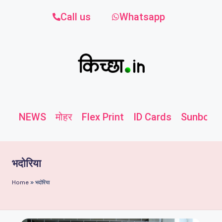
Call us
Whatsapp
NEWS
मोहर
Flex Print
ID Cards
Sunboard
भदोरिया
Home
»
भदोरिया