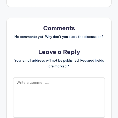
c
a
e
e
ts
gr
b
A
a
o
p
m
Comments
o
p
No comments yet. Why don’t you start the discussion?
k
Leave a Reply
Your email address will not be published.
Required fields
are marked
*