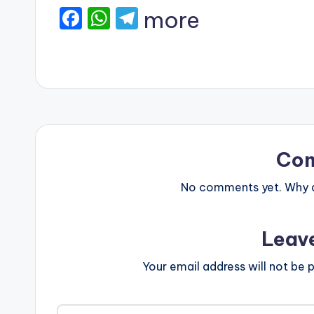
F
W
T
more
a
h
el
c
a
e
e
ts
gr
b
A
a
o
p
m
o
p
Co
k
No comments yet. Why do
Leav
Your email address will not be p