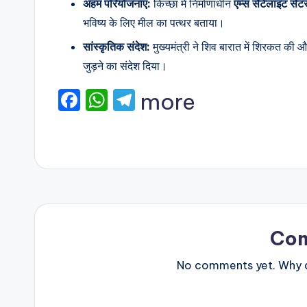
अहम परियोजनाएं:
किच्छा में निर्माणाधीन
एम्स सैटेलाइट सेंट
भविष्य के लिए मील का पत्थर बताया।
सांस्कृतिक संदेश:
मुख्यमंत्री ने शिव बारात में शिरकत की और
जुड़ने का संदेश दिया।
F
W
T
more
a
h
el
c
a
e
e
ts
gr
b
A
a
o
p
m
o
p
Co
k
No comments yet. Why do