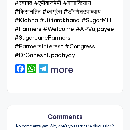
#स्वागत #एपीवाजपेयी #गन्नाकिसान
#किसानहित #कांग्रेस #डॉगणेशउपाध्याय
#Kichha #Uttarakhand #SugarMill
#Farmers #Welcome #APVajpayee
#SugarcaneFarmers
#FarmersInterest #Congress
#DrGaneshUpadhyay
F
W
T
more
a
h
el
c
a
e
e
ts
gr
b
A
a
o
p
m
Comments
o
p
No comments yet. Why don’t you start the discussion?