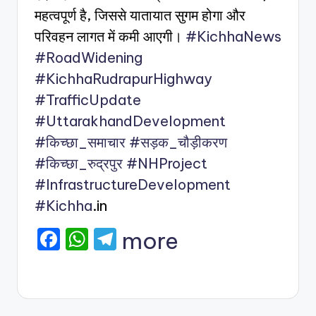
महत्वपूर्ण है, जिससे यातायात सुगम होगा और
परिवहन लागत में कमी आएगी।
#KichhaNews
#RoadWidening
#KichhaRudrapurHighway
#TrafficUpdate
#UttarakhandDevelopment
#किच्छा_समाचार
#सड़क_चौड़ीकरण
#किच्छा_रुद्रपुर
#NHProject
#InfrastructureDevelopment
#Kichha
.in
F
W
T
more
a
h
el
c
a
e
e
ts
gr