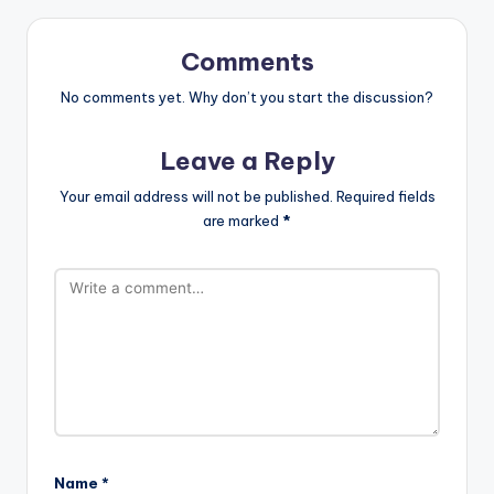
b
A
a
o
p
m
Comments
o
p
No comments yet. Why don’t you start the discussion?
k
Leave a Reply
Your email address will not be published.
Required fields
are marked
*
Name
*