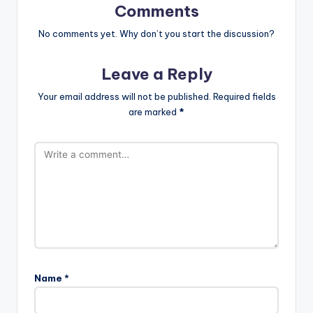
o
p
m
Comments
o
p
No comments yet. Why don’t you start the discussion?
k
Leave a Reply
Your email address will not be published.
Required fields
are marked
*
Name
*