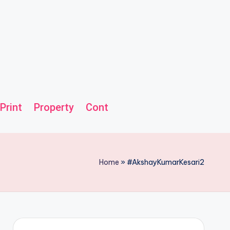
Print
Property
Contact us
Helpline
Home
»
#AkshayKumarKesari2