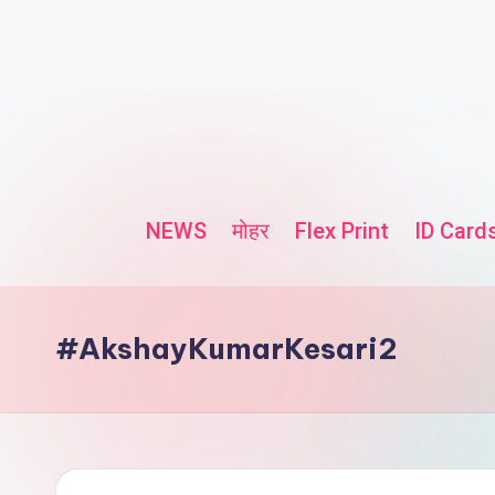
NEWS
मोहर
Flex Print
ID Card
#AkshayKumarKesari2