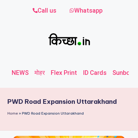
Call us
Whatsapp
NEWS
मोहर
Flex Print
ID Cards
Sunboard
PWD Road Expansion Uttarakhand
Home
»
PWD Road Expansion Uttarakhand