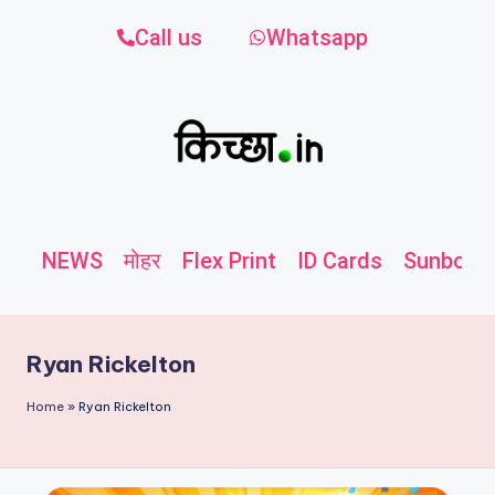
Call us
Whatsapp
NEWS
मोहर
Flex Print
ID Cards
Sunboard
Ryan Rickelton
Home
»
Ryan Rickelton