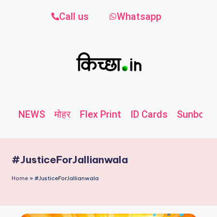
Call us
Whatsapp
NEWS
मोहर
Flex Print
ID Cards
Sunboard
#JusticeForJallianwala
Home
»
#JusticeForJallianwala