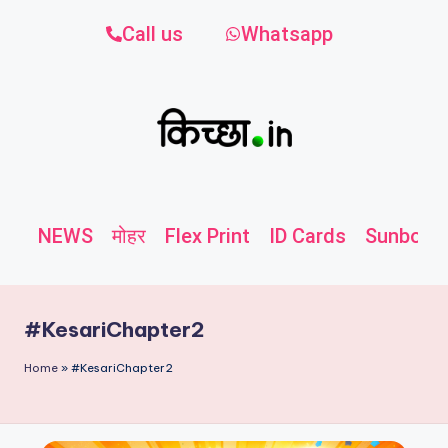
Call us
Whatsapp
NEWS
मोहर
Flex Print
ID Cards
Sunboard
#KesariChapter2
Home
»
#KesariChapter2