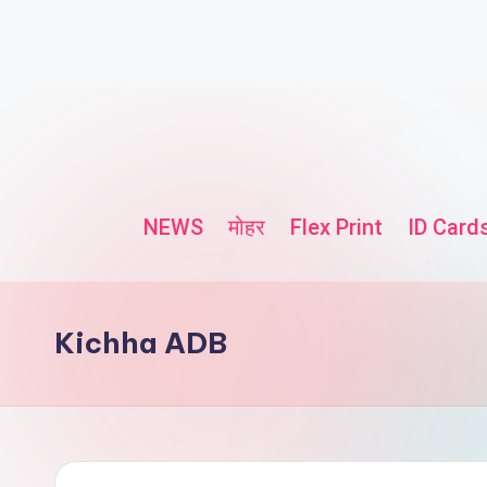
NEWS
मोहर
Flex Print
ID Card
Kichha ADB