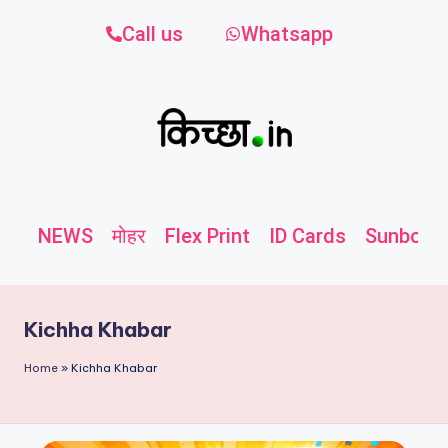
Call us
Whatsapp
NEWS
मोहर
Flex Print
ID Cards
Sunboard
Kichha Khabar
Home
»
Kichha Khabar