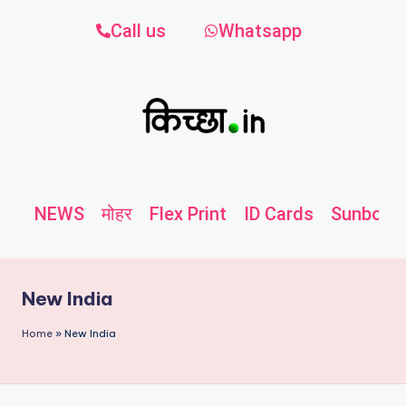
Call us
Whatsapp
NEWS
मोहर
Flex Print
ID Cards
Sunboard
New India
Home
»
New India