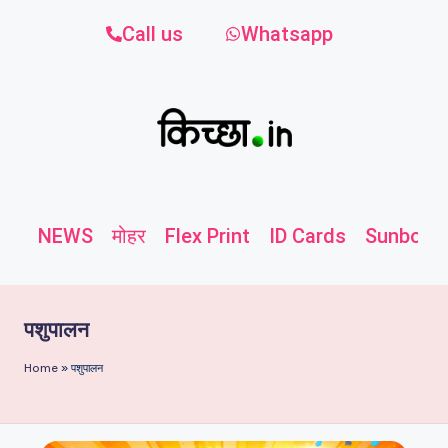
Call us
Whatsapp
NEWS
मोहर
Flex Print
ID Cards
Sunboard
पशुपालन
Home
»
पशुपालन