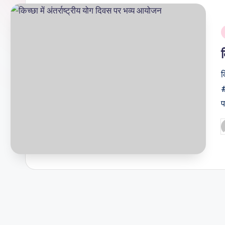
क
#
प