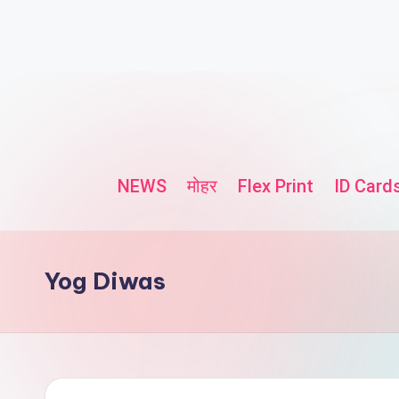
NEWS
मोहर
Flex Print
ID Card
Yog Diwas