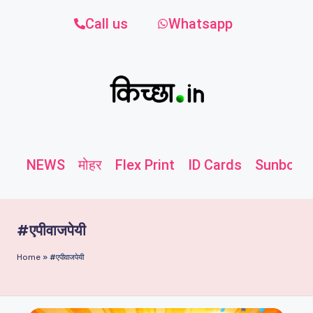
Call us
Whatsapp
NEWS
मोहर
Flex Print
ID Cards
Sunboard
#एपीवाजपेयी
Home
»
#एपीवाजपेयी